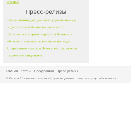
отклика
Пресс-релизы
Новые лимиты дохода ставят управленческую
модель бизнеса Пскова под пересмотр
Историко-культурные маршруты Псковской
области: открываем регион через наследие
Современная культура Пскова: театры, музеи и
творческие инициативы
Главная
Статьи
Предприятия
Пресс-релизы
© Регион 60 - каталог компаний, производители товаров и услуг, объявления