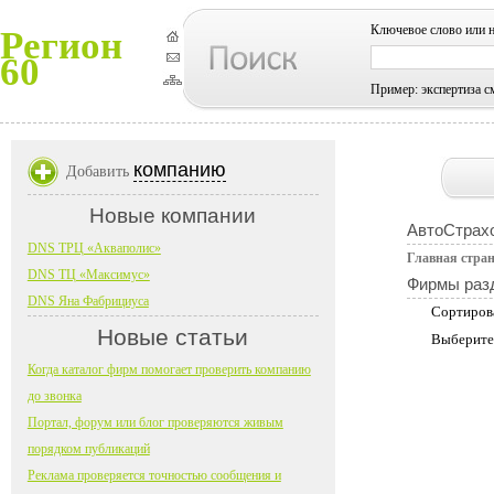
Ключевое слово или 
Регион
60
Пример: экспертиза с
компанию
Добавить
Новые компании
АвтоСтрах
DNS ТРЦ «Акваполис»
Главная стра
DNS ТЦ «Максимус»
Фирмы раз
DNS Яна Фабрициуса
Сортиров
Новые статьи
Выберите
Когда каталог фирм помогает проверить компанию
до звонка
Портал, форум или блог проверяются живым
порядком публикаций
Реклама проверяется точностью сообщения и