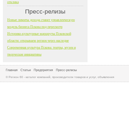
отклика
Пресс-релизы
Новые лимиты дохода ставят управленческую
модель бизнеса Пскова под пересмотр
Историко-культурные маршруты Псковской
области: открываем регион через наследие
Современная культура Пскова: театры, музеи и
творческие инициативы
Главная
Статьи
Предприятия
Пресс-релизы
© Регион 60 - каталог компаний, производители товаров и услуг, объявления