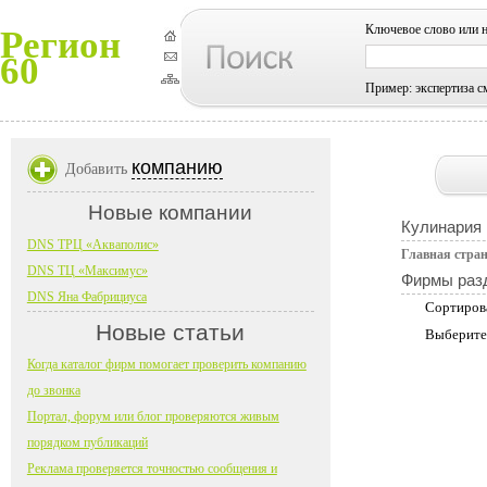
Ключевое слово или 
Регион
60
Пример: экспертиза с
компанию
Добавить
Новые компании
Кулинария 
DNS ТРЦ «Акваполис»
Главная стра
DNS ТЦ «Максимус»
Фирмы раз
DNS Яна Фабрициуса
Сортиров
Новые статьи
Выберите
Когда каталог фирм помогает проверить компанию
до звонка
Портал, форум или блог проверяются живым
порядком публикаций
Реклама проверяется точностью сообщения и