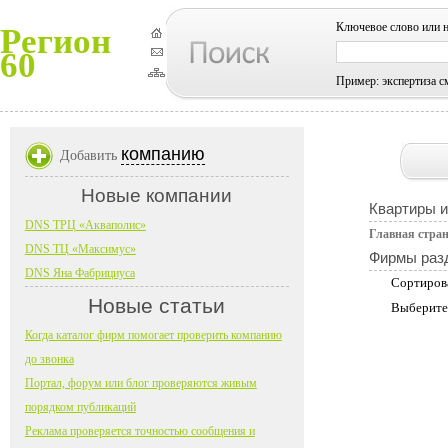
Ключевое слово или 
Регион
60
Пример: экспертиза с
компанию
Добавить
Новые компании
Квартиры 
DNS ТРЦ «Акваполис»
Главная стра
DNS ТЦ «Максимус»
Фирмы раз
DNS Яна Фабрициуса
Сортиров
Новые статьи
Выберите
Когда каталог фирм помогает проверить компанию
до звонка
Портал, форум или блог проверяются живым
порядком публикаций
Реклама проверяется точностью сообщения и