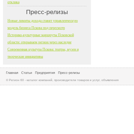
отклика
Пресс-релизы
Новые лимиты дохода ставят управленческую
модель бизнеса Пскова под пересмотр
Историко-культурные маршруты Псковской
области: открываем регион через наследие
Современная культура Пскова: театры, музеи и
творческие инициативы
Главная
Статьи
Предприятия
Пресс-релизы
© Регион 60 - каталог компаний, производители товаров и услуг, объявления