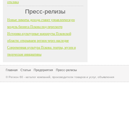
отклика
Пресс-релизы
Новые лимиты дохода ставят управленческую
модель бизнеса Пскова под пересмотр
Историко-культурные маршруты Псковской
области: открываем регион через наследие
Современная культура Пскова: театры, музеи и
творческие инициативы
Главная
Статьи
Предприятия
Пресс-релизы
© Регион 60 - каталог компаний, производители товаров и услуг, объявления