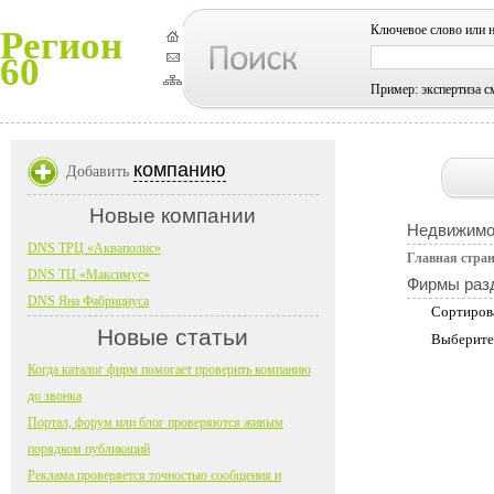
Ключевое слово или 
Регион
60
Пример: экспертиза с
компанию
Добавить
Новые компании
Недвижимо
DNS ТРЦ «Акваполис»
Главная стра
DNS ТЦ «Максимус»
Фирмы раз
DNS Яна Фабрициуса
Сортиров
Новые статьи
Выберите
Когда каталог фирм помогает проверить компанию
до звонка
Портал, форум или блог проверяются живым
порядком публикаций
Реклама проверяется точностью сообщения и