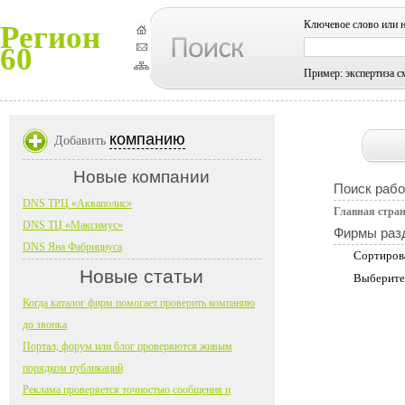
Ключевое слово или 
Регион
60
Пример: экспертиза с
компанию
Добавить
Новые компании
Поиск рабо
DNS ТРЦ «Акваполис»
Главная стра
DNS ТЦ «Максимус»
Фирмы раз
DNS Яна Фабрициуса
Сортиров
Новые статьи
Выберите
Когда каталог фирм помогает проверить компанию
до звонка
Портал, форум или блог проверяются живым
порядком публикаций
Реклама проверяется точностью сообщения и