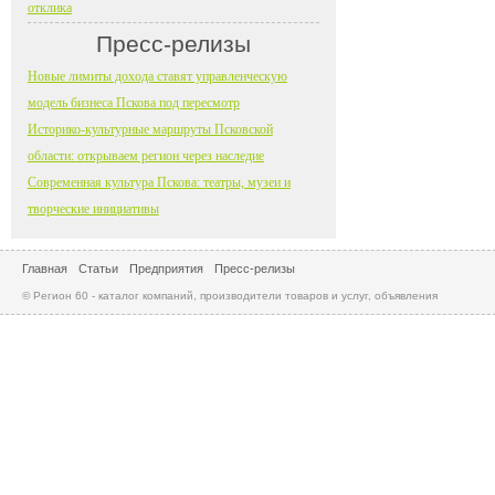
отклика
Пресс-релизы
Новые лимиты дохода ставят управленческую
модель бизнеса Пскова под пересмотр
Историко-культурные маршруты Псковской
области: открываем регион через наследие
Современная культура Пскова: театры, музеи и
творческие инициативы
Главная
Статьи
Предприятия
Пресс-релизы
© Регион 60 - каталог компаний, производители товаров и услуг, объявления