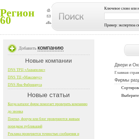
Ключевое слово или 
Регион
60
Пример: экспертиза с
компанию
Добавить
Новые компании
Двери и Ок
DNS ТРЦ «Акваполис»
Главная стра
DNS ТЦ «Максимус»
Фирмы раз
DNS Яна Фабрициуса
Сортиров
Новые статьи
Выберите
Когда каталог фирм помогает проверить компанию
до звонка
Портал, форум или блог проверяются живым
порядком публикаций
Реклама проверяется точностью сообщения и