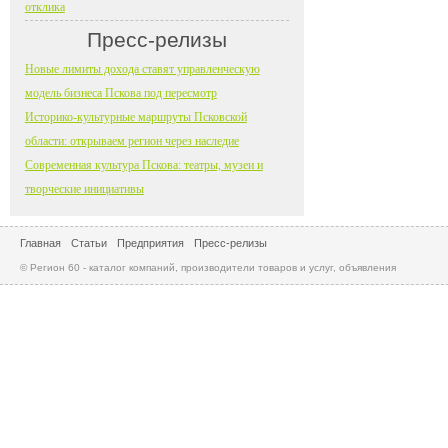
отклика
Пресс-релизы
Новые лимиты дохода ставят управленческую
модель бизнеса Пскова под пересмотр
Историко-культурные маршруты Псковской
области: открываем регион через наследие
Современная культура Пскова: театры, музеи и
творческие инициативы
Главная
Статьи
Предприятия
Пресс-релизы
© Регион 60 - каталог компаний, производители товаров и услуг, объявления