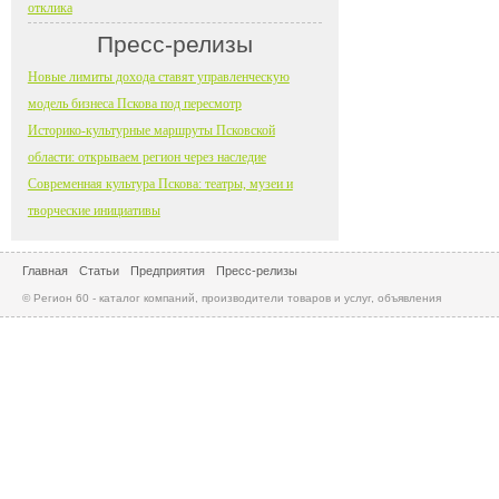
отклика
Пресс-релизы
Новые лимиты дохода ставят управленческую
модель бизнеса Пскова под пересмотр
Историко-культурные маршруты Псковской
области: открываем регион через наследие
Современная культура Пскова: театры, музеи и
творческие инициативы
Главная
Статьи
Предприятия
Пресс-релизы
© Регион 60 - каталог компаний, производители товаров и услуг, объявления