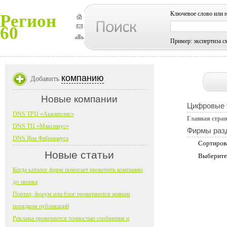
Ключевое слово или 
Регион
60
Пример: экспертиза с
компанию
Добавить
Новые компании
Цифровые 
DNS ТРЦ «Акваполис»
Главная стра
DNS ТЦ «Максимус»
Фирмы раз
DNS Яна Фабрициуса
Сортиров
Новые статьи
Выберите
Когда каталог фирм помогает проверить компанию
до звонка
Портал, форум или блог проверяются живым
порядком публикаций
Реклама проверяется точностью сообщения и