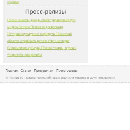
отклика
Пресс-релизы
Новые лимиты дохода ставят управленческую
модель бизнеса Пскова под пересмотр
Историко-культурные маршруты Псковской
области: открываем регион через наследие
Современная культура Пскова: театры, музеи и
творческие инициативы
Главная
Статьи
Предприятия
Пресс-релизы
© Регион 60 - каталог компаний, производители товаров и услуг, объявления