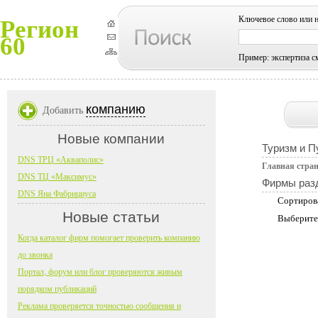
Ключевое слово или 
Регион
60
Пример: экспертиза с
компанию
Добавить
Новые компании
Туризм и П
DNS ТРЦ «Акваполис»
Главная стра
DNS ТЦ «Максимус»
Фирмы раз
DNS Яна Фабрициуса
Сортиров
Новые статьи
Выберите
Когда каталог фирм помогает проверить компанию
до звонка
Портал, форум или блог проверяются живым
порядком публикаций
Реклама проверяется точностью сообщения и