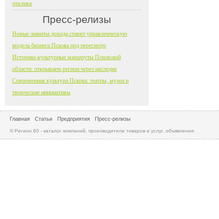
отклика
Пресс-релизы
Новые лимиты дохода ставят управленческую
модель бизнеса Пскова под пересмотр
Историко-культурные маршруты Псковской
области: открываем регион через наследие
Современная культура Пскова: театры, музеи и
творческие инициативы
Главная
Статьи
Предприятия
Пресс-релизы
© Регион 60 - каталог компаний, производители товаров и услуг, объявления