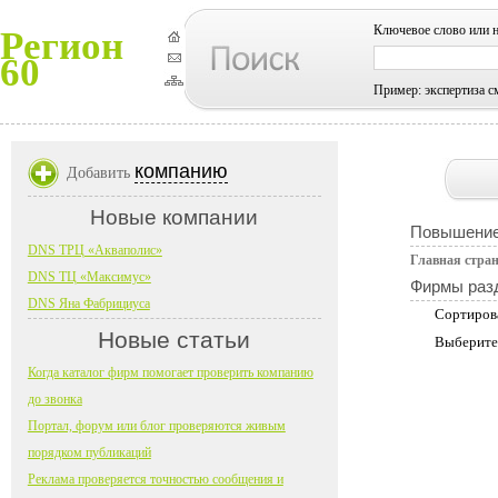
Ключевое слово или 
Регион
60
Пример: экспертиза с
компанию
Добавить
Новые компании
Повышение
DNS ТРЦ «Акваполис»
Главная стра
DNS ТЦ «Максимус»
Фирмы раз
DNS Яна Фабрициуса
Сортиров
Новые статьи
Выберите
Когда каталог фирм помогает проверить компанию
до звонка
Портал, форум или блог проверяются живым
порядком публикаций
Реклама проверяется точностью сообщения и