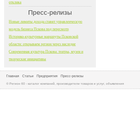
отклика
Пресс-релизы
Новые лимиты дохода ставят управленческую
модель бизнеса Пскова под пересмотр
Историко-культурные маршруты Псковской
области: открываем регион через наследие
Современная культура Пскова: театры, музеи и
творческие инициативы
Главная
Статьи
Предприятия
Пресс-релизы
© Регион 60 - каталог компаний, производители товаров и услуг, объявления