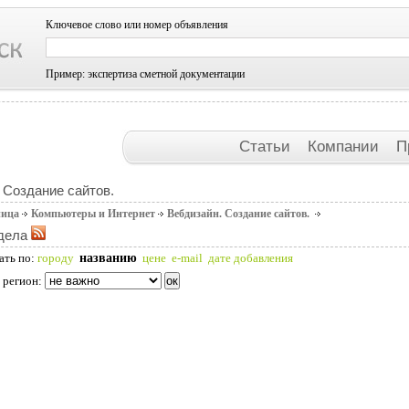
Ключевое слово или номер объявления
Пример: экспертиза сметной документации
Статьи
Компании
П
 Создание сайтов.
ница
Компьютеры и Интернет
Вебдизайн. Создание сайтов.
дела
названию
ать по:
городу
цене
e-mail
дате добавления
 регион: