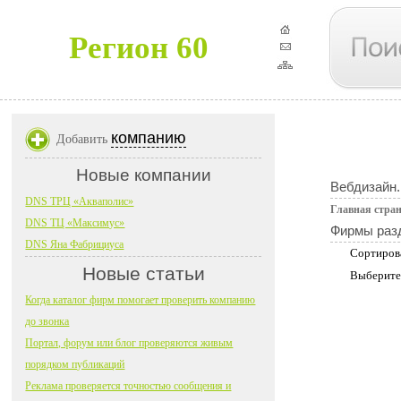
Регион 60
компанию
Добавить
Новые компании
Вебдизайн.
DNS ТРЦ «Акваполис»
Главная стра
DNS ТЦ «Максимус»
Фирмы раз
DNS Яна Фабрициуса
Сортиров
Новые статьи
Выберите
Когда каталог фирм помогает проверить компанию
до звонка
Портал, форум или блог проверяются живым
порядком публикаций
Реклама проверяется точностью сообщения и