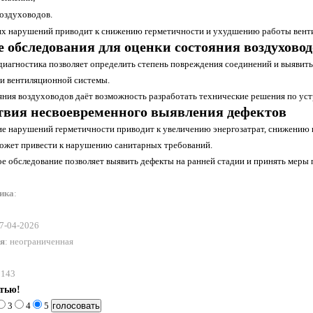
оздуховодов.
их нарушений приводит к снижению герметичности и ухудшению работы вент
е обследования для оценки состояния воздухово
диагностика позволяет определить степень повреждения соединений и выявить
и вентиляционной системы.
яния воздуховодов даёт возможность разработать технические решения по ус
твия несвоевременного выявления дефектов
е нарушений герметичности приводит к увеличению энергозатрат, снижению к
может привести к нарушению санитарных требований.
е обследование позволяет выявить дефекты на ранней стадии и принять меры
ника
:
17-04-2026
ия
: неограниченная
 143
атью!
3
4
5