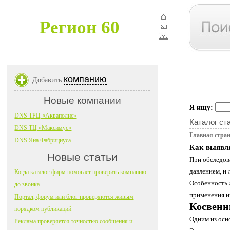
Регион 60
компанию
Добавить
Новые компании
Я ищу:
DNS ТРЦ «Акваполис»
Каталог ст
DNS ТЦ «Максимус»
Главная стра
DNS Яна Фабрициуса
Как выявля
Новые статьи
При обследов
давлением, и
Когда каталог фирм помогает проверить компанию
Особенность 
до звонка
применения и
Портал, форум или блог проверяются живым
Косвенн
порядком публикаций
Одним из осн
Реклама проверяется точностью сообщения и