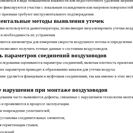
оявляться в виде повышенной влажности или недостаточного удаления загрязн
о фиксируются участки с локальным охлаждением или нагревом поверхностей в
е признаки требуют инструментального подтверждения.
ентальные методы выявления утечек
ики используются дымогенераторы, позволяющие визуализировать утечки возду
 и необходимость их устранения.
яются анемометры для измерения скорости воздушного потока и определения 
 позволяют получить точные данные о состоянии воздуховодов.
ь параметров соединений воздуховодов
бследования оцениваются параметры соединений, включая плотность прилегани
их параметров приводит к образованию каналов для утечки воздуха.
ние уделяется фланцевым и муфтовым соединениям, так как именно в этих мест
 нарушения при монтаже воздуховодов
дования часто выявляются дефекты, связанные с нарушением технологии монт
 и проявляются в процессе эксплуатации.
ли повреждение уплотнителей;
 установка соединительных элементов;
я герметизация стыков;
реплений;