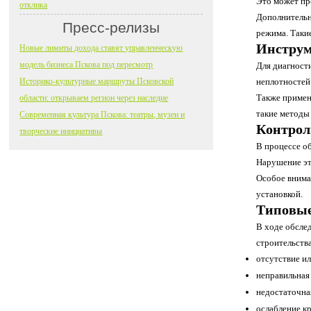
Это может пр
отклика
Дополнительн
Пресс-релизы
режима. Таки
Инструм
Новые лимиты дохода ставят управленческую
модель бизнеса Пскова под пересмотр
Для диагност
Историко-культурные маршруты Псковской
неплотностей
Также примен
области: открываем регион через наследие
такие методы
Современная культура Пскова: театры, музеи и
Контрол
творческие инициативы
В процессе о
Нарушение эт
Особое внима
установкой.
Типовые
В ходе обсле
строительства
отсутствие и
неправильная
недостаточна
ослабление к