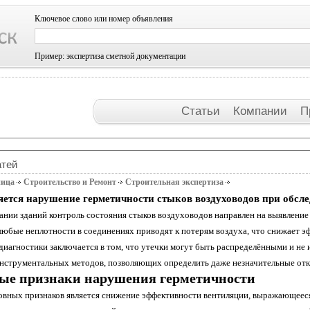
Ключевое слово или номер объявления
Пример: экспертиза сметной документации
Статьи
Компании
П
атей
ница
Строительство и Ремонт
Строительная экспертиза
ется нарушение герметичности стыков воздуховодов при обсл
ании зданий контроль состояния стыков воздуховодов направлен на выявлени
 любые неплотности в соединениях приводят к потерям воздуха, что снижает э
диагностики заключается в том, что утечки могут быть распределёнными и н
нструментальных методов, позволяющих определить даже незначительные отк
ые признаки нарушения герметичности
овных признаков является снижение эффективности вентиляции, выражающеес