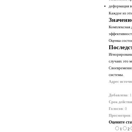
деформация в
Каждое из эт
Значени
Комплексная 
эффективност
Оценка состо
Последс
Игнорировани
случаях это 
Своевременно
системы.
Адрес источ
Добавлена
: 
Срок действ
Голосов
: 0
Просмотров
:
Оцените ст
1
2