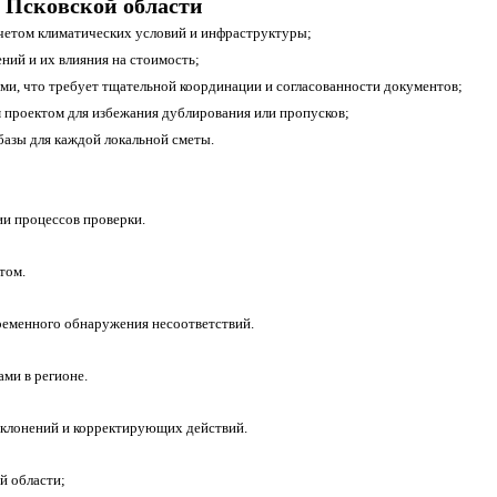
 Псковской области
четом климатических условий и инфраструктуры;
ний и их влияния на стоимость;
и, что требует тщательной координации и согласованности документов;
 проектом для избежания дублирования или пропусков;
азы для каждой локальной сметы.
ии процессов проверки.
том.
временного обнаружения несоответствий.
ми в регионе.
тклонений и корректирующих действий.
й области;