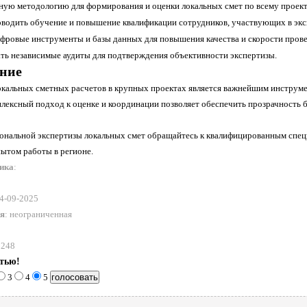
ную методологию для формирования и оценки локальных смет по всему проект
оводить обучение и повышение квалификации сотрудников, участвующих в экс
фровые инструменты и базы данных для повышения качества и скорости прове
ть независимые аудиты для подтверждения объективности экспертизы.
ние
окальных сметных расчетов в крупных проектах является важнейшим инструме
плексный подход к оценке и координации позволяет обеспечить прозрачность 
ональной экспертизы локальных смет обращайтесь к квалифицированным спе
пытом работы в регионе.
ника
:
04-09-2025
ия
: неограниченная
 248
атью!
3
4
5