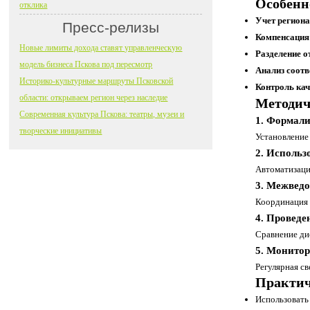
Особенн
отклика
Учет регион
Пресс-релизы
Компенсация
Новые лимиты дохода ставят управленческую
Разделение о
модель бизнеса Пскова под пересмотр
Анализ соотв
Историко-культурные маршруты Псковской
Контроль кач
области: открываем регион через наследие
Методич
Современная культура Пскова: театры, музеи и
1. Формали
творческие инициативы
Установление
2. Исполь
Автоматизаци
3. Межведо
Координация 
4. Проведе
Сравнение ди
5. Монитор
Регулярная с
Практич
Использовать