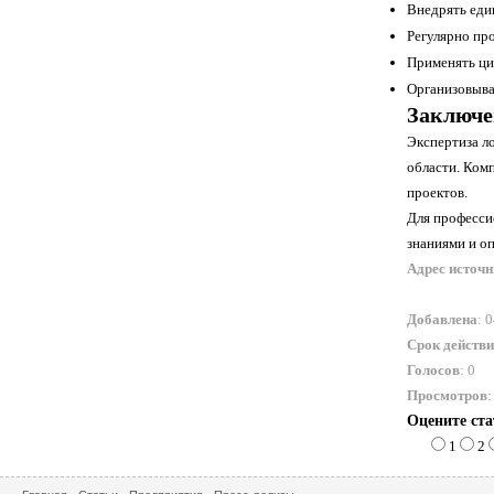
Внедрять еди
Регулярно пр
Применять ци
Организовыва
Заключе
Экспертиза л
области. Ком
проектов.
Для професси
знаниями и о
Адрес источ
Добавлена
: 
Срок действ
Голосов
: 0
Просмотров
:
Оцените ст
1
2