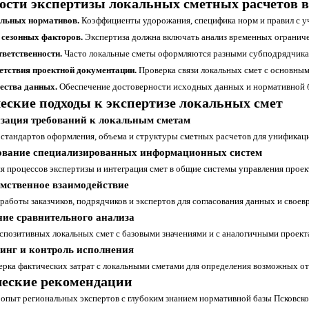
ости экспертизы локальных сметных расчетов в
альных нормативов.
Коэффициенты удорожания, специфика норм и правил с у
 сезонных факторов.
Экспертиза должна включать анализ временных ограниче
тветственности.
Часто локальные сметы оформляются разными субподрядчикам
етствия проектной документации.
Проверка связи локальных смет с основным
ества данных.
Обеспечение достоверности исходных данных и нормативной б
еские подходы к экспертизе локальных смет
зация требований к локальным сметам
 стандартов оформления, объема и структуры сметных расчетов для унификац
зование специализированных информационных систем
я процессов экспертизы и интеграция смет в общие системы управления проек
мственное взаимодействие
работы заказчиков, подрядчиков и экспертов для согласования данных и свое
ние сравнительного анализа
спозитивных локальных смет с базовыми значениями и с аналогичными проекта
инг и контроль исполнения
верка фактических затрат с локальными сметами для определения возможных о
еские рекомендации
 опыт региональных экспертов с глубоким знанием нормативной базы Псковско