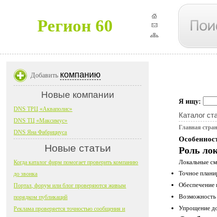
Регион 60
компанию
Добавить
Новые компании
Я ищу:
DNS ТРЦ «Акваполис»
Каталог ст
DNS ТЦ «Максимус»
Главная стра
DNS Яна Фабрициуса
Особенност
Новые статьи
Роль ло
Локальные см
Когда каталог фирм помогает проверить компанию
Точное плани
до звонка
Обеспечение 
Портал, форум или блог проверяются живым
Возможность 
порядком публикаций
Упрощение до
Реклама проверяется точностью сообщения и