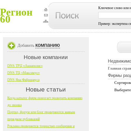
Ключевое слово или 
Регион
60
Пример: экспертиза с
компанию
Добавить
Новые компании
Недвижимо
DNS ТРЦ «Акваполис»
Главная стра
DNS ТЦ «Максимус»
Фирмы раз
DNS Яна Фабрициуса
Сортиров
Новые статьи
Выберите
Когда каталог фирм помогает проверить компанию
до звонка
Портал, форум или блог проверяются живым
порядком публикаций
Реклама проверяется точностью сообщения и