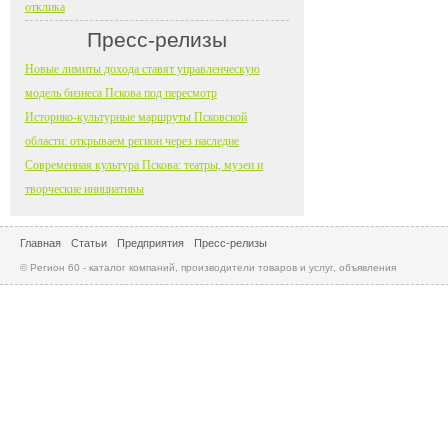
отклика
Пресс-релизы
Новые лимиты дохода ставят управленческую
модель бизнеса Пскова под пересмотр
Историко-культурные маршруты Псковской
области: открываем регион через наследие
Современная культура Пскова: театры, музеи и
творческие инициативы
Главная
Статьи
Предприятия
Пресс-релизы
© Регион 60 - каталог компаний, производители товаров и услуг, объявления