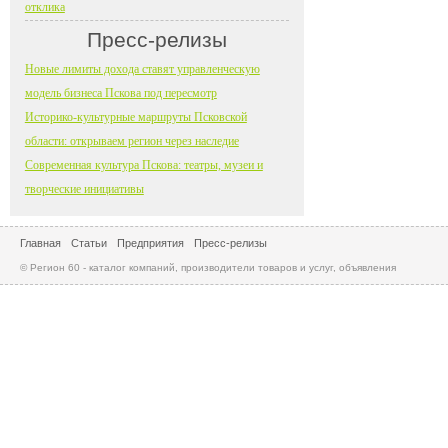
отклика
Пресс-релизы
Новые лимиты дохода ставят управленческую
модель бизнеса Пскова под пересмотр
Историко-культурные маршруты Псковской
области: открываем регион через наследие
Современная культура Пскова: театры, музеи и
творческие инициативы
Главная
Статьи
Предприятия
Пресс-релизы
© Регион 60 - каталог компаний, производители товаров и услуг, объявления