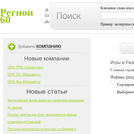
Ключевое слово или 
Регион
60
Пример: экспертиза с
компанию
Добавить
Новые компании
Игры и Раз
DNS ТРЦ «Акваполис»
Главная стра
DNS ТЦ «Максимус»
Фирмы раз
DNS Яна Фабрициуса
Сортиров
Новые статьи
Выберите
Когда каталог фирм помогает проверить компанию
до звонка
Портал, форум или блог проверяются живым
порядком публикаций
Реклама проверяется точностью сообщения и