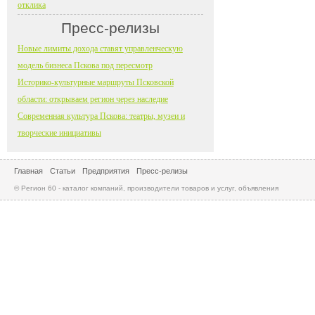
отклика
Пресс-релизы
Новые лимиты дохода ставят управленческую
модель бизнеса Пскова под пересмотр
Историко-культурные маршруты Псковской
области: открываем регион через наследие
Современная культура Пскова: театры, музеи и
творческие инициативы
Главная
Статьи
Предприятия
Пресс-релизы
© Регион 60 - каталог компаний, производители товаров и услуг, объявления