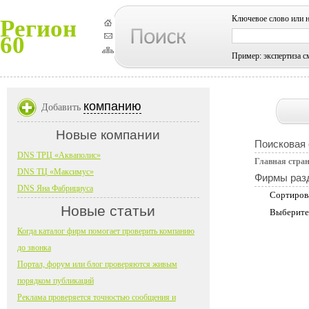
Ключевое слово или 
Регион
60
Пример: экспертиза с
компанию
Добавить
Новые компании
Поисковая
DNS ТРЦ «Акваполис»
Главная стра
DNS ТЦ «Максимус»
Фирмы раз
DNS Яна Фабрициуса
Сортиров
Новые статьи
Выберите
Когда каталог фирм помогает проверить компанию
до звонка
Портал, форум или блог проверяются живым
порядком публикаций
Реклама проверяется точностью сообщения и